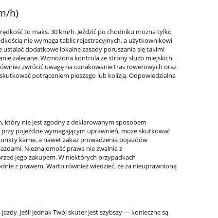
m/h)
prędkość to maks. 30 km/h. Jeździć po chodniku można tylko
rędkością nie wymaga tablic rejestracyjnych, a użytkownikowi
ustalać dodatkowe lokalne zasady poruszania się takimi
nie zalecane. Wzmożona kontrola ze strony służb miejskich
t również zwrócić uwagę na oznakowanie tras rowerowych oraz
 skutkować potrąceniem pieszego lub kolizją. Odpowiedzialna
m, który nie jest zgodny z deklarowanym sposobem
dy, przy pojeździe wymagającym uprawnień, może skutkować
unkty karne, a nawet zakaz prowadzenia pojazdów
jazdami. Nieznajomość prawa nie zwalnia z
a przed jego zakupem. W niektórych przypadkach
dnie z prawem. Warto również wiedzieć, że za nieuprawnioną
azdy. Jeśli jednak Twój skuter jest szybszy — konieczne są