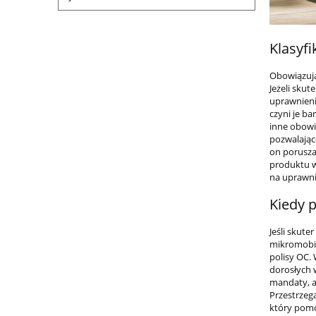
Klasyfi
Obowiązują
Jeżeli sku
uprawnieni
czyni je b
inne obowi
pozwalając
on poruszać
produktu w
na uprawni
Kiedy 
Jeśli skut
mikromobil
polisy OC.
dorosłych 
mandaty, a
Przestrzeg
który pomo