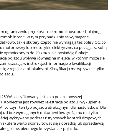
nym ograniczeniu prędkości, mikromobilność oraz hulajnogi.
mikromobilności”. W tym przypadku nie są wymagane
datkowo, takie skutery często nie wymagają też polisy OC, co
ako motorowery lub motocykle elektryczne, co pociąga za sobą
ie ograniczonym do 20 km/h, ale posiadają funkcje
kacja pojazdu wpływa również na miejsce, w którym może się
zamieszczają w instrukcjach informacje o kwalifikacji
ię z regulacjami lokalnymi. Klasyfikacja ma wpływ nie tylko
pojazdu.
 250 W, klasyfikowany jest jako pojazd powyżej
 Konieczna jest również rejestracja pojazdu i wykupienie
M, co czyni ten typ pojazdu atrakcyjnym dla nastolatków. Dla
i pojazd bez wymaganych dokumentów, grożą mu nie tylko
zęściej wykrywane podczas rutynowych kontroli drogowych.
skutera warto skonsultować się z doradcą lub sprzedawcą,
lnego i bezpiecznego korzystania z pojazdu.