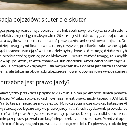
kacja pojazdów: skuter a e‑skuter
ce przepisy rozróżniają pojazdy na silnik spalinowy, elektryczne o określo
ter elektryczny osiąga maksymalnie 20 km/h, jest traktowany jako pojazd „
a, a użytkownik nie musi posiadać prawa jazdy, ani rejestrować pojazdu. Do
ardziej dostępnymi finansowo. Skutery o wyższej prędkości traktowane są j
ązki prawne. Istnieją również modele hybrydowe, które mogą działać w tryb
e przekroczyć tę granicę po odblokowaniu. Warto zwrócić uwagę, że klasyfi
 – np. po jezdni, ścieżce rowerowej lub chodniku. Producenci coraz częściej 
edług przepisów krajowych. Dla bezpieczeństwa dobrze jest także zapoznać s
enia, ale także na obowiązki ubezpieczeniowe i obowiązkowe wyposażenie 
potrzebne jest prawo jazdy?
er elektryczny przekracza prędkość 20 km/h lub ma pojemność silnika powyżej
ności. W takich przypadkach wymagane jest prawo jazdy kategorii AM lub B1.
 Warto też pamiętać, że młodzież od 14. roku życia może uzyskać kategorię A
wystarczające będzie zwykłe prawo jazdy kat. B. Jeśli użytkownik prowadz
le również poważniejsze konsekwencje prawne. Takie przypadki są coraz c
anie przepisów pozwala uniknąć niepotrzebnych problemów. Przed zakupem 
że określić wymagania prawne dla danego modelu. To pierwszy krok do lega