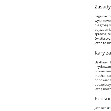
Zasady
Legalnie m
wyjątkowo i
nie grożą 
pojazdami.
sprawia, ż
światła sy
jazda to ni
Kary z
Użytkownik
użytkowani
poważnymi 
mechaniczn
odpowiedzi
ubezpieczy
jazdę możn
Podsu
Jeździsz sk