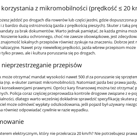
 korzystania z mikromobilności (prędkość ≤ 20 k
ożesz jeździć po drogach dla rowerów lub części jezdni, gdzie dopuszczona 
 z bardzo dużą ostrożnością (jazda z prędkością pieszych). Skuter z taką p
mandaty za brak dokumentów. Warto jednak pamiętać, że każda gmina może 
 Noszenie kasku ochronnego, choć nie zawsze obowiązkowe, jest zdecydowa
e znajomość lokalnych przepisów również zyskuje na znaczeniu. Dobrze jes
gnalizacyjne. Nawet przy niewielkiej prędkości, jazda wbrew przepisom może
e tylko prawo, ale i kultura poruszania się po drogach.
a nieprzestrzeganie przepisów
 może otrzymać mandat wysokości nawet 500 zł za poruszanie się sprzęte
a (np. e‑skuter zamiast mikromobilności). Natomiast jazda bez prawa jaz
konsekwencjami prawnymi. Oprócz kary finansowej można też otrzymać p
ych. Policja coraz częściej przeprowadza kontrole drogowe związane z e-po
alności, dlatego warto wcześniej dokładnie sprawdzić specyfikację skuter
ciel może odmówić wypłaty odszkodowania, jeśli pojazd był używany niezgo
a również odpowiadać cywilnie w razie wypadku.
mowanie
uterem elektrycznym, który nie przekracza 20 km/h? Nie potrzebujesz prawa j