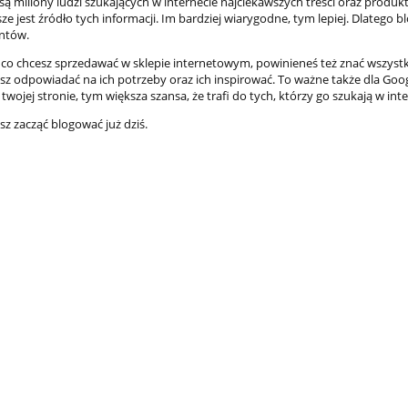
są miliony ludzi szukających w internecie najciekawszych treści oraz produk
ze jest źródło tych informacji. Im bardziej wiarygodne, tym lepiej. Dlatego
entów.
sz co chcesz sprzedawać w sklepie internetowym, powinieneś też znać wszyst
sz odpowiadać na ich potrzeby oraz ich inspirować. To ważne także dla Goog
twojej stronie, tym większa szansa, że trafi do tych, którzy go szukają w inte
z zacząć blogować już dziś.