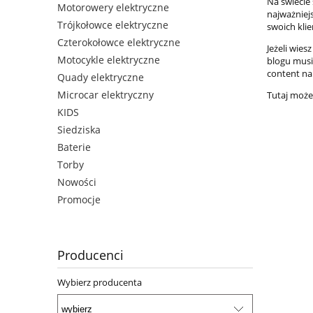
Na świecie 
Motorowery elektryczne
najważniejs
Trójkołowce elektryczne
swoich kli
Czterokołowce elektryczne
Jeżeli wie
Motocykle elektryczne
blogu musi
content na 
Quady elektryczne
Microcar elektryczny
Tutaj możes
KIDS
Siedziska
Baterie
Torby
Nowości
Promocje
Producenci
Wybierz producenta