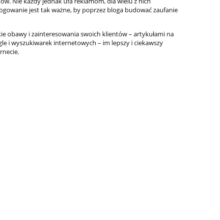
tów. Nie każdy jednak ufa reklamom, dla wielu z nich
 blogowanie jest tak ważne, by poprzez bloga budować zaufanie
kie obawy i zainteresowania swoich klientów – artykułami na
le i wyszukiwarek internetowych – im lepszy i ciekawszy
rnecie.