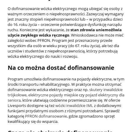
O dofinansowanie wózka elektrycznego mogą ubiegać się osoby z
ważnym orzeczeniem o niepełnosprawności. Zazwyczaj wymagany
jest znaczny stopień niepełnosprawności lub – w przypadku dzieci
do 16. roku życia – orzeczenie potwierdzające dysfunkcję narządu
ruchu. Konieczne jest wykazanie, że
stan zdrowia uniemożliwia
użycie zwykłego wózka ręcznego
. Wnioskodawca nie może mieć
zaległości wobec PFRON. Program jest przeznaczony przede
wszystkim dla osób w wieku pracy (do 67. roku życia), ale też dla
uczniów i studentów z niepełnosprawnością, którzy potrzebują
wózka elektrycznego do nauki i rozwoju.
Na co można dostać dofinansowanie
Program umożliwia dofinansowanie na pojazdy elektryczne, w tym
środki transportu rehabilitacyjnego. W praktyce można otrzymać
dofinansowanie wózka elektrycznego oraz np.
skutery inwalidzkie
trójkołowe
,
elektryczne pojazdy miejskie
czy
pojazd elektryczny dla
seniora
, które ułatwiają codzienne przemieszczanie się. W ofercie
Livesports dostępne są też
wózki inwalidzkie IML
z dodatkowymi
funkcjami przydatnymi osobom z różnymi potrzebami. Sprawdź
kategorię
PFRON dofinansowanie
, gdzie zgromadzono sprzęt
kwalifikujący się do wsparcia.