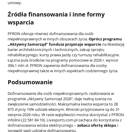
umowy.
Źródła finansowania i inne formy
wsparcia
PFRON oferuje również dofinansowania dla osób
niepełnosprawnych w innych obszarach życia.
Oprócz programu
„Aktywny Samorząd” fundusz przyznaje wsparcie
na likwidację
barier architektonicznych i technicznych, zakup sprzętu
rehabilitacyjnego, kursy prawa jazdy czy turnusy rehabilitacyjne.
Łączna pula środków na programy pomocowe w 2026 r. wynosi
306,1 mln zł. PFRON zapewnia dofinansowania dla osoby
niepełnosprawnej także w innych aspektach codziennego życia.
Podsumowanie
Dofinansowanie dla osób niepełnosprawnych, realizowane w
programie „Aktywny Samorząd 2026”, daje realną szansę na
zwiększenie samodzielności. Maksymalna kwota wsparcia to 28
875 zł przy 10% udziale własnym. Wnioski przyjmowane są do 31
sierpnia 2026 roku. W razie wątpliwości można skorzystać z PFRON
infolinii (22 581 84 10). Livesports.com.pl zachęca do korzystania z
dofinansowania wózka elektrycznego –
zobacz ofertę sklepu
i
sprawdź swój udział w dofinansowaniu.