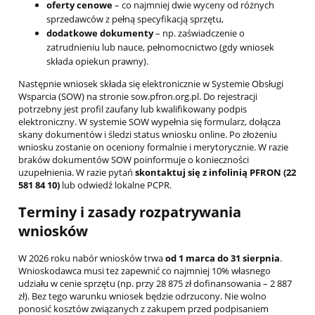
oferty cenowe
– co najmniej dwie wyceny od różnych
sprzedawców z pełną specyfikacją sprzętu,
dodatkowe dokumenty
– np. zaświadczenie o
zatrudnieniu lub nauce, pełnomocnictwo (gdy wniosek
składa opiekun prawny).
Następnie wniosek składa się elektronicznie w Systemie Obsługi
Wsparcia (SOW) na stronie sow.pfron.org.pl. Do rejestracji
potrzebny jest profil zaufany lub kwalifikowany podpis
elektroniczny. W systemie SOW wypełnia się formularz, dołącza
skany dokumentów i śledzi status wniosku online. Po złożeniu
wniosku zostanie on oceniony formalnie i merytorycznie. W razie
braków dokumentów SOW poinformuje o konieczności
uzupełnienia. W razie pytań
skontaktuj się z infolinią PFRON (22
581 84 10)
lub odwiedź lokalne PCPR.
Terminy i zasady rozpatrywania
wniosków
W 2026 roku nabór wniosków trwa
od 1 marca do 31 sierpnia
.
Wnioskodawca musi też zapewnić co najmniej 10% własnego
udziału w cenie sprzętu (np. przy 28 875 zł dofinansowania – 2 887
zł). Bez tego warunku wniosek będzie odrzucony. Nie wolno
ponosić kosztów związanych z zakupem przed podpisaniem