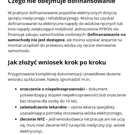
Czego nie obejmuje dofinansowanie
W praktyce dofinansowanie pojazdów elektrycznych dotyczy
sprzętu medycznego i rehabilitacyjnego. Można też uzyskać
dofinansowanie na elektryczne napędy do wózków ręcznych lub
inne napędy zwiększające mobilność. Jednocześnie PFRON nie
finansuje zakupu samochodów osobowych.
Dofinansowanie na
samochody nie jest dostępne
, ale można uzyskać wsparcie na
montaż urządzeń do przewozu wózka czy ręczne sterowanie
samochodu.
Jak złożyć wniosek krok po kroku
Przygotowanie kompletnej dokumentacji i prawidłowe złożenie
wniosku są kluczowe. Należy zgromadzić m.in.:
orzeczenie o niepełnosprawności
– dokument
potwierdzający stopień niepełnosprawności (lub orzeczenie
bez stopnia dla osoby do 16 lat),
zaświadczenie lekarskie
– opinia lekarza specjalisty
uzasadniająca potrzebę stosowania wózka elektrycznego,
zlecenie NFZ
– jeśli wnioskodawca nie pracuje ani nie uczy
się, musi mieć zlecenie NFZ na wyrób medyczny (np. wózek
elektryczny),