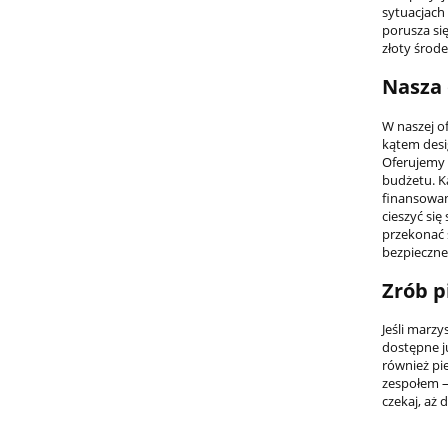
sytuacjach
porusza si
złoty środe
Nasza 
W naszej o
kątem desi
Oferujemy 
budżetu. K
finansowan
cieszyć si
przekonać 
bezpieczne
Zrób p
Jeśli marzy
dostępne j
również pi
zespołem –
czekaj, aż 