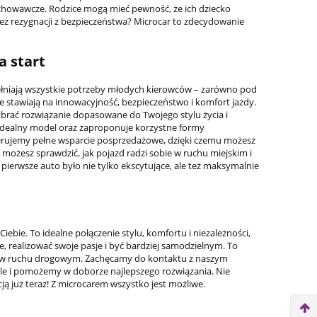
ychowawcze. Rodzice mogą mieć pewność, że ich dziecko
ez rezygnacji z bezpieczeństwa? Microcar to zdecydowanie
a start
ełniają wszystkie potrzeby młodych kierowców – zarówno pod
 stawiają na innowacyjność, bezpieczeństwo i komfort jazdy.
brać rozwiązanie dopasowane do Twojego stylu życia i
 idealny model oraz zaproponuje korzystne formy
oferujemy pełne wsparcie posprzedażowe, dzięki czemu możesz
możesz sprawdzić, jak pojazd radzi sobie w ruchu miejskim i
pierwsze auto było nie tylko ekscytujące, ale też maksymalnie
iebie. To idealne połączenie stylu, komfortu i niezależności,
, realizować swoje pasje i być bardziej samodzielnym. To
wa w ruchu drogowym. Zachęcamy do kontaktu z naszym
e i pomożemy w doborze najlepszego rozwiązania. Nie
cją już teraz! Z microcarem wszystko jest możliwe.