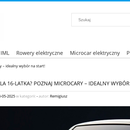
 IML
Rowery elektryczne
Microcar elektryczny
P
y – idealny wybór na start!
LA 16-LATKA? POZNAJ MICROCARY – IDEALNY WYBÓR
8-05-2025
w kategorii:
-
autor:
Remigiusz