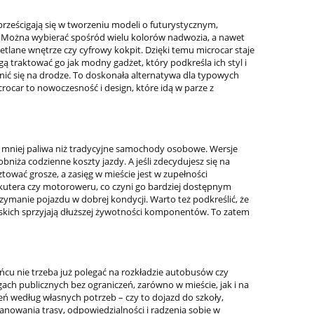
 prześcigają się w tworzeniu modeli o futurystycznym,
i. Można wybierać spośród wielu kolorów nadwozia, a nawet
etlane wnętrze czy cyfrowy kokpit. Dzięki temu microcar staje
gą traktować go jak modny gadżet, który podkreśla ich styl i
nić się na drodze. To doskonała alternatywa dla typowych
crocar to nowoczesność i design, które idą w parze z
mniej paliwa niż tradycyjne samochody osobowe. Wersje
bniża codzienne koszty jazdy. A jeśli zdecydujesz się na
tować grosze, a zasięg w mieście jest w zupełności
 skutera czy motoroweru, co czyni go bardziej dostępnym
zymanie pojazdu w dobrej kondycji. Warto też podkreślić, że
ejskich sprzyjają dłuższej żywotności komponentów. To zatem
cu nie trzeba już polegać na rozkładzie autobusów czy
ch publicznych bez ograniczeń, zarówno w mieście, jak i na
eń według własnych potrzeb – czy to dojazd do szkoły,
anowania trasy, odpowiedzialności i radzenia sobie w