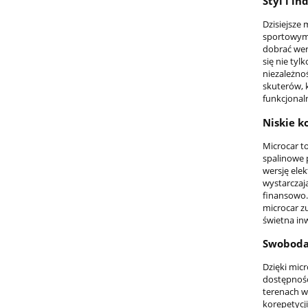
Styl i i
Dzisiejsze 
sportowym 
dobrać wer
się nie tyl
niezależno
skuterów, k
funkcjonal
Niskie k
Microcar t
spalinowe p
wersję elek
wystarczaj
finansowo.
microcar z
świetna inw
Swoboda 
Dzięki mic
dostępnośc
terenach w
korepetycj