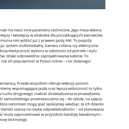
ednak ma nieco inne parametry techniczne. Jego masa własna
iejszy i łatwiejszy w obsłudze dla początkujących kierowców.
i można nim jeździć już z prawem jazdy AM. To pojazdy
, system multimedialny, kamera cofania czy elektryczne
ększą elastyczność wyboru w zależności od potrzeb i stylu
ów, dzięki odpowiednio zaprojektowanej kabinie. To
rok ich popularność w Polsce rośnie – i nic dziwnego!
kierownicą. Przede wszystkim oferuje większy poziom
systemy wspomagające jazdę oraz lepsza widoczność to tylko
ami ruchu drogowego i nabrać doświadczenia w prowadzeniu
 samodzielnego przemieszczania się – do szkoły, na zajęcia
ice natomiast mogą spać spokojniej, wiedząc, że ich dziecko
o również szansa na naukę odpowiedzialności – od planowania
ść może zaprocentować w przyszłości bardziej świadomym i
snej technologii.