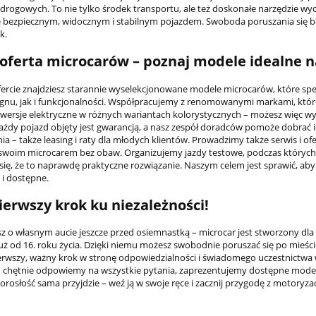
 drogowych. To nie tylko środek transportu, ale też doskonałe narzędzie w
ę bezpiecznym, widocznym i stabilnym pojazdem. Swoboda poruszania się b
k.
oferta microcarów – poznaj modele idealne n
fercie znajdziesz starannie wyselekcjonowane modele microcarów, które sp
gnu, jak i funkcjonalności. Współpracujemy z renomowanymi markami, które
wersje elektryczne w różnych wariantach kolorystycznych – możesz więc wy
ażdy pojazd objęty jest gwarancją, a nasz zespół doradców pomoże dobrać
ia – także leasing i raty dla młodych klientów. Prowadzimy także serwis i 
ę swoim microcarem bez obaw. Organizujemy jazdy testowe, podczas których 
się, że to naprawdę praktyczne rozwiązanie. Naszym celem jest sprawić, aby 
 i dostępne.
ierwszy krok ku niezależności!
sz o własnym aucie jeszcze przed osiemnastką – microcar jest stworzony dla C
uż od 16. roku życia. Dzięki niemu możesz swobodnie poruszać się po mieście
erwszy, ważny krok w stronę odpowiedzialności i świadomego uczestnict
 chętnie odpowiemy na wszystkie pytania, zaprezentujemy dostępne model
dorosłość sama przyjdzie – weź ją w swoje ręce i zacznij przygodę z motoryza