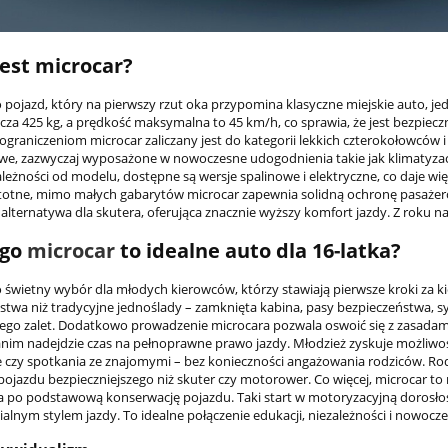
est microcar?
o pojazd, który na pierwszy rzut oka przypomina klasyczne miejskie auto, j
cza 425 kg, a prędkość maksymalna to 45 km/h, co sprawia, że jest bezpieczn
 ograniczeniom microcar zaliczany jest do kategorii lekkich czterokołowców 
, zazwyczaj wyposażone w nowoczesne udogodnienia takie jak klimatyzacja
leżności od modelu, dostępne są wersje spalinowe i elektryczne, co daje wi
istotne, mimo małych gabarytów microcar zapewnia solidną ochronę pasażer
lternatywa dla skutera, oferująca znacznie wyższy komfort jazdy. Z roku na 
ego
microcar
to idealne auto dla 16-latka?
o świetny wybór dla młodych kierowców, którzy stawiają pierwsze kroki za 
stwa niż tradycyjne jednoślady – zamknięta kabina, pasy bezpieczeństwa, 
 jego zalet. Dodatkowo prowadzenie microcara pozwala oswoić się z zasad
anim nadejdzie czas na pełnoprawne prawo jazdy. Młodzież zyskuje możliwość
czy spotkania ze znajomymi – bez konieczności angażowania rodziców. Rodz
 pojazdu bezpieczniejszego niż skuter czy motorower. Co więcej, microcar t
 po podstawową konserwację pojazdu. Taki start w motoryzacyjną dorosło
lnym stylem jazdy. To idealne połączenie edukacji, niezależności i nowocze