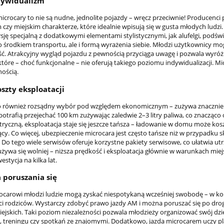
ndywidualizm
microcary to nie są nudne, jednolite pojazdy – wręcz przeciwnie! Producenci
czy miejskim charakterze, które idealnie wpisują się w gusta młodych ludz
sję specjalną z dodatkowymi elementami stylistycznymi, jak alufelgi, podświ
ko środkiem transportu, ale i formą wyrażenia siebie. Młodzi użytkownicy mo
ść. Atrakcyjny wygląd pojazdu z pewnością przyciąga uwagę i pozwala wyróż
tóre – choć funkcjonalne – nie oferują takiego poziomu indywidualizacji. Mi
nością.
oszty eksploatacji
o również rozsądny wybór pod względem ekonomicznym – zużywa znacznie 
otrafią przejechać 100 km zużywając zaledwie 2–3 litry paliwa, co znacząco o
tryczną, eksploatacja staje się jeszcze tańsza – ładowanie w domu może kosz
ący. Co więcej, ubezpieczenie microcara jest często tańsze niż w przypadku
 Do tego wiele serwisów oferuje korzystne pakiety serwisowe, co ułatwia utr
używa się wolniej – niższa prędkość i eksploatacja głównie w warunkach mi
estycja na kilka lat.
poruszania się
rocarowi młodzi ludzie mogą zyskać niespotykaną wcześniej swobodę – w koń
i rodziców. Wystarczy zdobyć prawo jazdy AM i można poruszać się po droga
iejskich. Taki poziom niezależności pozwala młodzieży organizować swój dzi
i, treningu czy spotkań ze znajomymi. Dodatkowo, jazda microcarem uczy pl