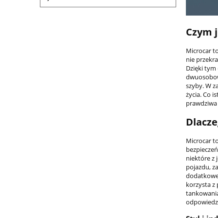
Czym j
Microcar t
nie przekra
Dzięki tym
dwuosobowe
szyby. W za
życia. Co 
prawdziwa a
Dlacz
Microcar t
bezpieczeń
niektóre z
pojazdu, z
dodatkowe 
korzysta z
tankowania
odpowiedzia