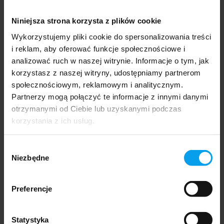
DOSTĘPNY
Niniejsza strona korzysta z plików cookie
Wykorzystujemy pliki cookie do spersonalizowania treści
Rower elektryczny Ovivo Hyper Go 2.0
i reklam, aby oferować funkcje społecznościowe i
czarny
analizować ruch w naszej witrynie. Informacje o tym, jak
korzystasz z naszej witryny, udostępniamy partnerom
5 899,00 zł
społecznościowym, reklamowym i analitycznym.
4 795,93 zł
Partnerzy mogą połączyć te informacje z innymi danymi
Cena netto:
otrzymanymi od Ciebie lub uzyskanymi podczas
do koszyka
korzystania z ich usług.
Wybór
Niezbędne
zgody
Preferencje
Statystyka