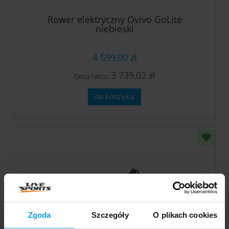
Rower elektryczny Ovivo GoLite
niebieski
4 599,00 zł
3 739,02 zł
Cena netto:
do koszyka
Zgoda
Szczegóły
O plikach cookies