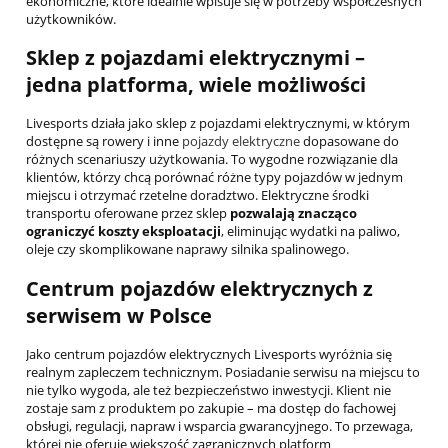
ekonomiczne, które idealnie wpisuje się w potrzeby współczesnych
użytkowników.
Sklep z pojazdami elektrycznymi –
jedna platforma, wiele możliwości
Livesports działa jako sklep z pojazdami elektrycznymi, w którym
dostępne są rowery i inne
pojazdy elektryczne
dopasowane do
różnych scenariuszy użytkowania. To wygodne rozwiązanie dla
klientów, którzy chcą porównać różne typy pojazdów w jednym
miejscu i otrzymać rzetelne doradztwo. Elektryczne środki
transportu oferowane przez sklep
pozwalają znacząco
ograniczyć koszty eksploatacji
, eliminując wydatki na paliwo,
oleje czy skomplikowane naprawy silnika spalinowego.
Centrum pojazdów elektrycznych z
serwisem w Polsce
Jako centrum pojazdów elektrycznych Livesports wyróżnia się
realnym zapleczem technicznym. Posiadanie serwisu na miejscu to
nie tylko wygoda, ale też bezpieczeństwo inwestycji. Klient nie
zostaje sam z produktem po zakupie – ma dostęp do fachowej
obsługi, regulacji, napraw i wsparcia gwarancyjnego. To przewaga,
której nie oferuje większość zagranicznych platform