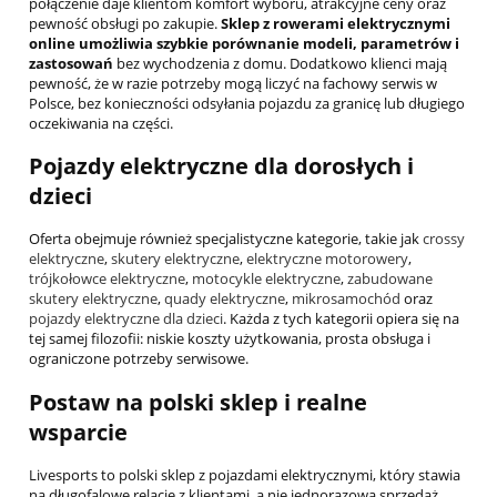
połączenie daje klientom komfort wyboru, atrakcyjne ceny oraz
pewność obsługi po zakupie.
Sklep z rowerami elektrycznymi
online umożliwia szybkie porównanie modeli, parametrów i
zastosowań
bez wychodzenia z domu. Dodatkowo klienci mają
pewność, że w razie potrzeby mogą liczyć na fachowy serwis w
Polsce, bez konieczności odsyłania pojazdu za granicę lub długiego
oczekiwania na części.
Pojazdy elektryczne dla dorosłych i
dzieci
Oferta obejmuje również specjalistyczne kategorie, takie jak
crossy
elektryczne
,
skutery elektryczne
,
elektryczne motorowery
,
trójkołowce elektryczne
,
motocykle elektryczne
,
zabudowane
skutery elektryczne
,
quady elektryczne
,
mikrosamochód
oraz
pojazdy elektryczne dla dzieci
. Każda z tych kategorii opiera się na
tej samej filozofii: niskie koszty użytkowania, prosta obsługa i
ograniczone potrzeby serwisowe.
Postaw na polski sklep i realne
wsparcie
Livesports to polski sklep z pojazdami elektrycznymi, który stawia
na długofalowe relacje z klientami, a nie jednorazową sprzedaż.