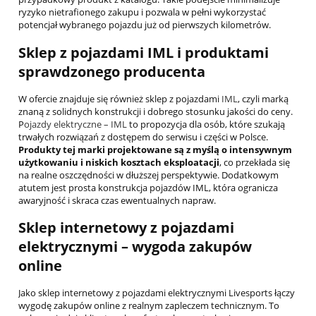
ryzyko nietrafionego zakupu i pozwala w pełni wykorzystać
potencjał wybranego pojazdu już od pierwszych kilometrów.
Sklep z pojazdami IML i produktami
sprawdzonego producenta
W ofercie znajduje się również sklep z pojazdami
IML
, czyli marką
znaną z solidnych konstrukcji i dobrego stosunku jakości do ceny.
P
ojazdy elektryczne – IML
to propozycja dla osób, które szukają
trwałych rozwiązań z dostępem do serwisu i części w Polsce.
Produkty tej marki projektowane są z myślą o intensywnym
użytkowaniu i niskich kosztach eksploatacji
, co przekłada się
na realne oszczędności w dłuższej perspektywie. Dodatkowym
atutem jest prosta konstrukcja pojazdów IML, która ogranicza
awaryjność i skraca czas ewentualnych napraw.
Sklep internetowy z pojazdami
elektrycznymi – wygoda zakupów
online
Jako sklep internetowy z pojazdami elektrycznymi Livesports łączy
wygodę zakupów online z realnym zapleczem technicznym. To