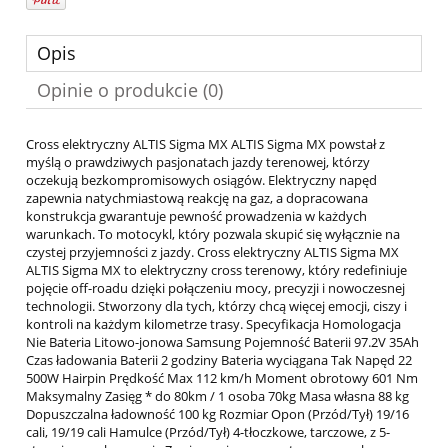
Opis
Opinie o produkcie (0)
Cross elektryczny ALTIS Sigma MX ALTIS Sigma MX powstał z
myślą o prawdziwych pasjonatach jazdy terenowej, którzy
oczekują bezkompromisowych osiągów. Elektryczny napęd
zapewnia natychmiastową reakcję na gaz, a dopracowana
konstrukcja gwarantuje pewność prowadzenia w każdych
warunkach. To motocykl, który pozwala skupić się wyłącznie na
czystej przyjemności z jazdy. Cross elektryczny ALTIS Sigma MX
ALTIS Sigma MX to elektryczny cross terenowy, który redefiniuje
pojęcie off-roadu dzięki połączeniu mocy, precyzji i nowoczesnej
technologii. Stworzony dla tych, którzy chcą więcej emocji, ciszy i
kontroli na każdym kilometrze trasy. Specyfikacja Homologacja
Nie Bateria Litowo-jonowa Samsung Pojemność Baterii 97.2V 35Ah
Czas ładowania Baterii 2 godziny Bateria wyciągana Tak Napęd 22
500W Hairpin Prędkość Max 112 km/h Moment obrotowy 601 Nm
Maksymalny Zasięg * do 80km / 1 osoba 70kg Masa własna 88 kg
Dopuszczalna ładowność 100 kg Rozmiar Opon (Przód/Tył) 19/16
cali, 19/19 cali Hamulce (Przód/Tył) 4-tłoczkowe, tarczowe, z 5-