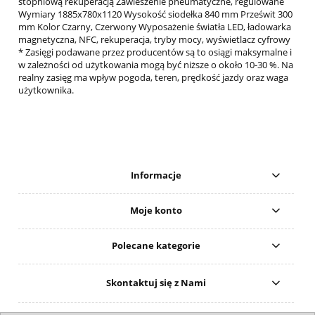
stopniową rekuperacją Zawieszenie pneumatyczne, regulowane
Wymiary 1885x780x1120 Wysokość siodełka 840 mm Prześwit 300
mm Kolor Czarny, Czerwony Wyposażenie światła LED, ładowarka
magnetyczna, NFC, rekuperacja, tryby mocy, wyświetlacz cyfrowy
* Zasięgi podawane przez producentów są to osiągi maksymalne i
w zależności od użytkowania mogą być niższe o około 10-30 %. Na
realny zasięg ma wpływ pogoda, teren, prędkość jazdy oraz waga
użytkownika.
Informacje
Moje konto
Polecane kategorie
Skontaktuj się z Nami